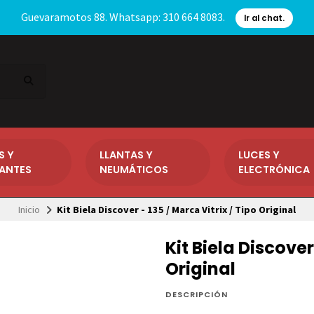
Guevaramotos 88. Whatsapp: 310 664 8083.
Ir al chat.
S Y
LLANTAS Y
LUCES Y
CANTES
NEUMÁTICOS
ELECTRÓNICA
Inicio
Kit Biela Discover - 135 / Marca Vitrix / Tipo Original
Kit Biela Discover
Original
DESCRIPCIÓN