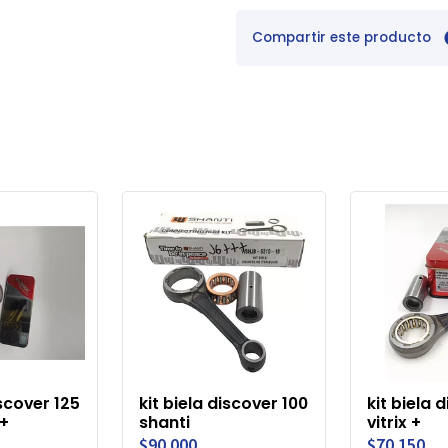
Compartir este producto
iscover 125
kit biela discover 100
kit biela 
 +
shanti
vitrix +
$90.000
$70.150