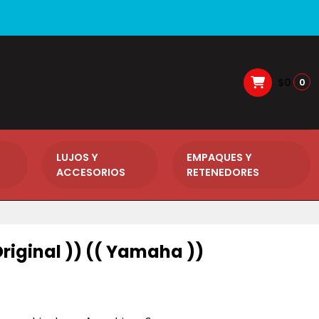
$0
0
LUJOS Y
EMPAQUES Y
ACCESORIOS
RETENEDORES
Original )) (( Yamaha ))