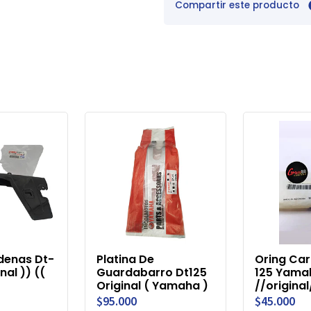
Compartir este producto
enas Dt-
Platina De
Oring Car
nal )) ((
Guardabarro Dt125
125 Yama
Original ( Yamaha )
//original
$95.000
$45.000