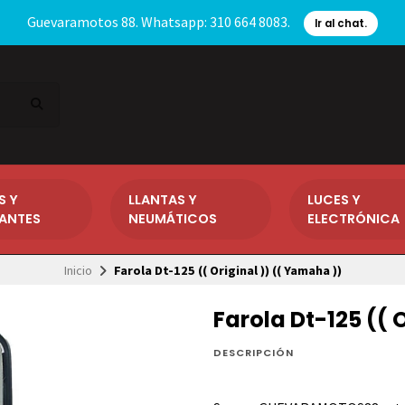
Guevaramotos 88. Whatsapp: 310 664 8083.
Ir al chat.
S Y
LLANTAS Y
LUCES Y
CANTES
NEUMÁTICOS
ELECTRÓNICA
Inicio
Farola Dt-125 (( Original )) (( Yamaha ))
Farola Dt-125 (( 
DESCRIPCIÓN