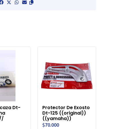
caza Dt-
Protector De Exosto
ha
Dt-125 ((original))
//
((yamaha))
$70.000