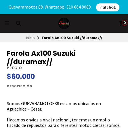
Guevaramotos 88. Whatsapp: 310 664 8083.
Ir al chat.
0
Inicio
Farola Ax100 Suzuki //duramax//
Farola Ax100 Suzuki
//duramax//
PRECIO
$60.000
DESCRIPCIÓN
Somos GUEVARAMOTOS88 estamos ubicados en
Aguachica – Cesar.
Hacemos envíos a nivel nacional, tenemos un amplio
listado de repuestos para diferentes motocicletas; somos