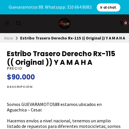
Guevaramotos 88. Whatsapp: 310 664 8083.
Ir al chat.
0
Inicio
Estribo Trasero Derecho Rx-115 (( Original )) Y A M A H A
Estribo Trasero Derecho Rx-115
(( Original )) Y A M A H A
PRECIO
$90.000
DESCRIPCIÓN
Somos GUEVARAMOTOS88 estamos ubicados en
Aguachica – Cesar.
Hacemos envíos a nivel nacional, tenemos un amplio
listado de repuestos para diferentes motocicletas; somos