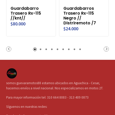
Guardabarro
Guardabarros
Trasero Rx-115
Trasero Rx-115
//knt//
Negro //
Distriremoto /7
$80.000
$24.000
somos guevaramotos88 estamos ubicados en Aguachica - Cesar,
hacemos envíos a nivel nacional. Nos especializamos en motos 2T.
Para mayor información tel: 310 664 8083 - 313 409 0873
Síguenos en nuestras redes: