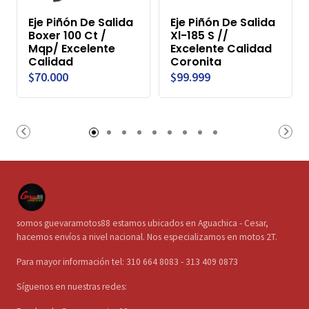
Eje Piñón De Salida
Eje Piñón De Salida
Boxer 100 Ct /
Xl-185 S //
Mqp/ Excelente
Excelente Calidad
Calidad
Coronita
$70.000
$99.999
somos guevaramotos88 estamos ubicados en Aguachica - Cesar,
hacemos envíos a nivel nacional. Nos especializamos en motos 2T.
Para mayor información tel: 310 664 8083 - 313 409 0873
Síguenos en nuestras redes: