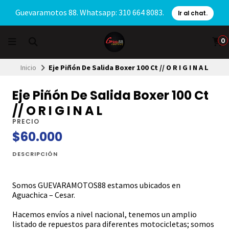
Guevaramotos 88. Whatsapp: 310 664 8083.
Ir al chat.
0
Inicio
Eje Piñón De Salida Boxer 100 Ct // O R I G I N A L
Eje Piñón De Salida Boxer 100 Ct
// O R I G I N A L
PRECIO
$60.000
DESCRIPCIÓN
Somos GUEVARAMOTOS88 estamos ubicados en
Aguachica – Cesar.
Hacemos envíos a nivel nacional, tenemos un amplio
listado de repuestos para diferentes motocicletas; somos