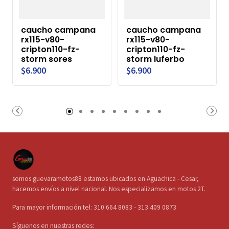
caucho campana
caucho campana
rx115-v80-
rx115-v80-
cripton110-fz-
cripton110-fz-
storm sores
storm luferbo
$6.900
$6.900
somos guevaramotos88 estamos ubicados en Aguachica - Cesar,
hacemos envíos a nivel nacional. Nos especializamos en motos 2T.
Para mayor información tel: 310 664 8083 - 313 409 0873
Síguenos en nuestras redes: