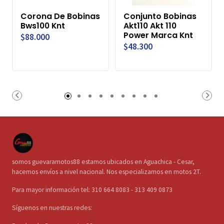
Corona De Bobinas
Conjunto Bobinas
Bws100 Knt
Akt110 Akt 110
Power Marca Knt
$88.000
$48.300
somos guevaramotos88 estamos ubicados en Aguachica - Cesar,
hacemos envíos a nivel nacional. Nos especializamos en motos 2T.
Para mayor información tel: 310 664 8083 - 313 409 0873
Síguenos en nuestras redes: