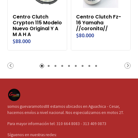
Centro Clutch
Centro Clutch Fz-
Crypton 115 Modelo
16 Yamaha
Nuevo Original Y A
//coronita//
M A H A
$80.000
$88.000
somos guevaramotos88 estamos ubicados en Aguachica - Cesar,
hacemos envíos a nivel nacional. Nos especializamos en motos 2T.
Para mayor información tel: 310 664 8083 - 313 409 0873
Síguenos en nuestras redes: