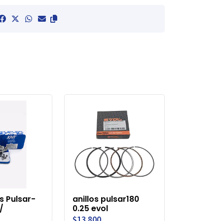
s Pulsar-
anillos pulsar180
/
0.25 evol
$13.800