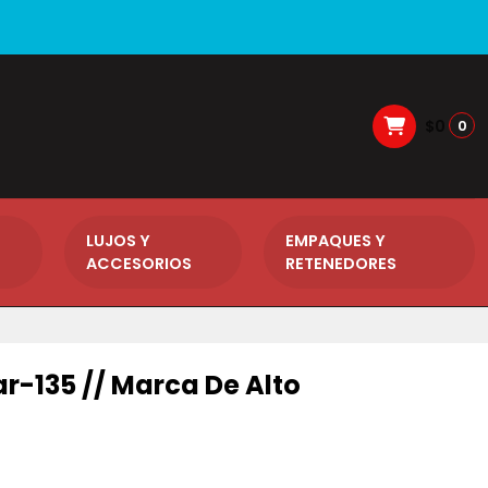
$0
0
LUJOS Y
EMPAQUES Y
ACCESORIOS
RETENEDORES
r-135 // Marca De Alto