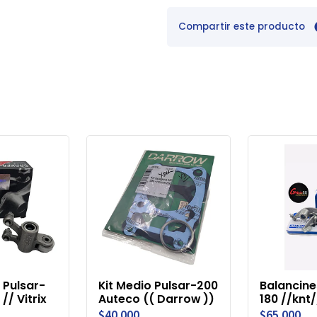
Compartir este producto
 Pulsar-
Kit Medio Pulsar-200
Balancine
// Vitrix
Auteco (( Darrow ))
180 //knt/
$40.000
$65.000