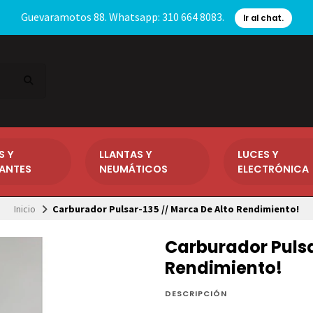
Guevaramotos 88. Whatsapp: 310 664 8083.
Ir al chat.
S Y
LLANTAS Y
LUCES Y
CANTES
NEUMÁTICOS
ELECTRÓNICA
Inicio
Carburador Pulsar-135 // Marca De Alto Rendimiento!
Carburador Pulsa
Rendimiento!
DESCRIPCIÓN