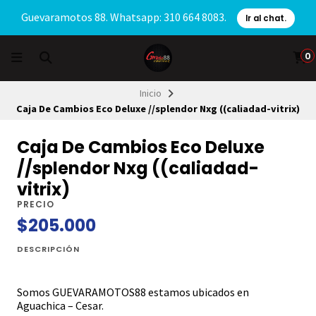
Guevaramotos 88. Whatsapp: 310 664 8083.
Ir al chat.
0
Inicio
Caja De Cambios Eco Deluxe //splendor Nxg ((caliadad-vitrix)
Caja De Cambios Eco Deluxe
//splendor Nxg ((caliadad-
vitrix)
PRECIO
$205.000
DESCRIPCIÓN
Somos GUEVARAMOTOS88 estamos ubicados en
Aguachica – Cesar.