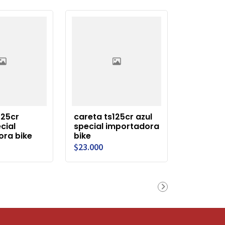
125cr
careta ts125cr azul
cial
special importadora
ora bike
bike
$23.000