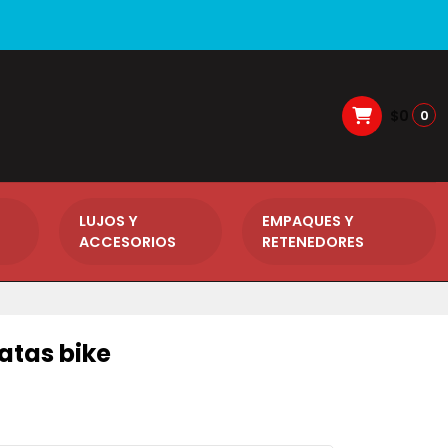
$0
0
LUJOS Y
EMPAQUES Y
ACCESORIOS
RETENEDORES
atas bike