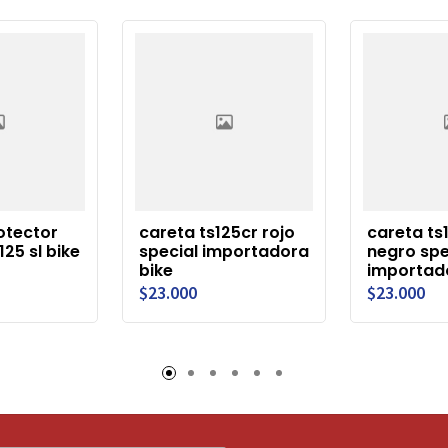
otector
careta ts125cr rojo
careta ts
25 sl bike
special importadora
negro spe
bike
importad
$23.000
$23.000