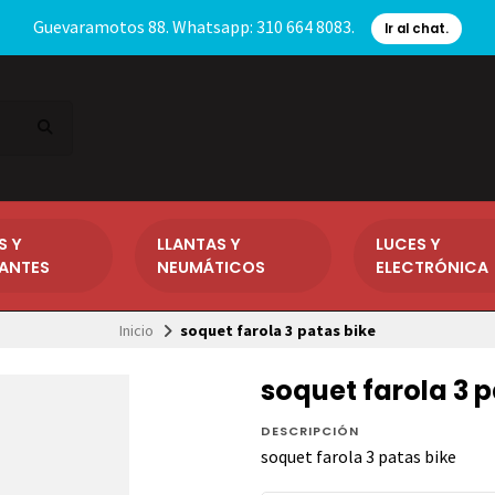
Guevaramotos 88. Whatsapp: 310 664 8083.
Ir al chat.
S Y
LLANTAS Y
LUCES Y
CANTES
NEUMÁTICOS
ELECTRÓNICA
Inicio
soquet farola 3 patas bike
soquet farola 3 p
DESCRIPCIÓN
soquet farola 3 patas bike