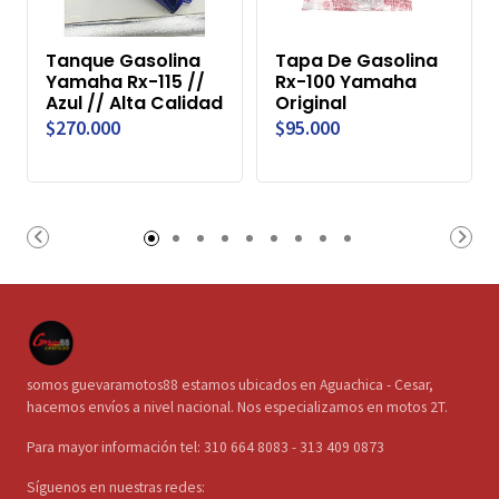
Tanque Gasolina
Tapa De Gasolina
Yamaha Rx-115 //
Rx-100 Yamaha
Azul // Alta Calidad
Original
$270.000
$95.000
somos guevaramotos88 estamos ubicados en Aguachica - Cesar,
hacemos envíos a nivel nacional. Nos especializamos en motos 2T.
Para mayor información tel: 310 664 8083 - 313 409 0873
Síguenos en nuestras redes: