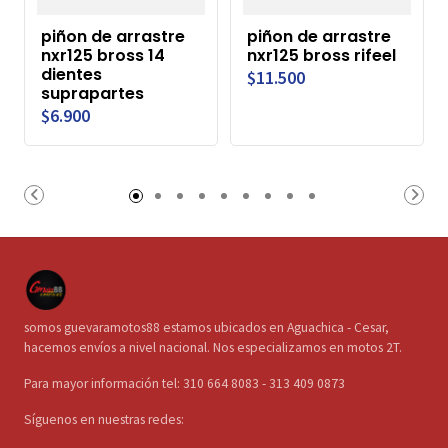
piñon de arrastre
piñon de arrastre
nxr125 bross 14
nxr125 bross rifeel
dientes
$11.500
suprapartes
$6.900
somos guevaramotos88 estamos ubicados en Aguachica - Cesar,
hacemos envíos a nivel nacional. Nos especializamos en motos 2T.
Para mayor información tel: 310 664 8083 - 313 409 0873
Síguenos en nuestras redes: