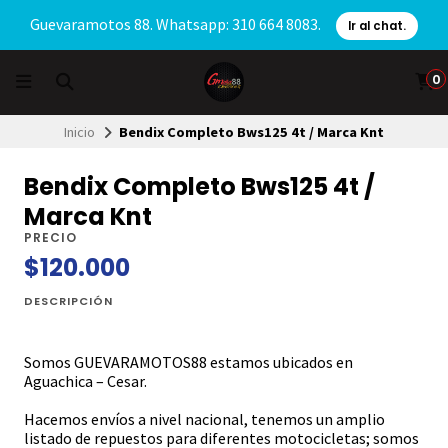
Guevaramotos 88. Whatsapp: 310 664 8083.
Ir al chat.
0
Inicio
Bendix Completo Bws125 4t / Marca Knt
Bendix Completo Bws125 4t /
Marca Knt
PRECIO
$120.000
DESCRIPCIÓN
Somos GUEVARAMOTOS88 estamos ubicados en
Aguachica – Cesar.
Hacemos envíos a nivel nacional, tenemos un amplio
listado de repuestos para diferentes motocicletas; somos