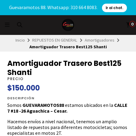
Guevaramotos 88. Whatsapp: 310 664 8083.
Ir al chat.
0
Inicio
REPUESTOS EN GENERAL
Amortiguadores
Amortiguador Trasero Best125 Shanti
Amortiguador Trasero Best125
Shanti
PRECIO
$150.000
DESCRIPCIÓN
Somos
GUEVARAMOTOS88
estamos ubicados en la
CALLE
7 #18 -26 Aguachica – Cesar.
Hacemos envíos a nivel nacional, tenemos un amplio
listado de repuestos para diferentes motocicletas; somos
especialistas en motos 2T.