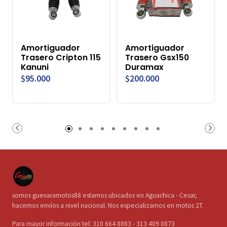
Amortiguador
Amortiguador
Trasero Cripton 115
Trasero Gsx150
Kanuni
Duramax
$95.000
$200.000
somos guevaramotos88 estamos ubicados en Aguachica - Cesar,
hacemos envíos a nivel nacional. Nos especializamos en motos 2T.
Para mayor información tel: 310 664 8083 - 313 409 0873