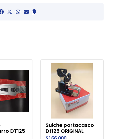
e
Suiche portacasco
rro DT125
Dt125 ORIGINAL
$166.000