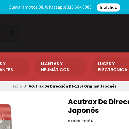
Guevaramotos 88. Whatsapp: 310 664 8083.
Ir al chat.
S Y
LLANTAS Y
LUCES Y
CANTES
NEUMÁTICOS
ELECTRÓNICA
Inicio
Acutrax De Dirección Dt-125/ Original Japonés
Acutrax De Direcc
Japonés
DESCRIPCIÓN