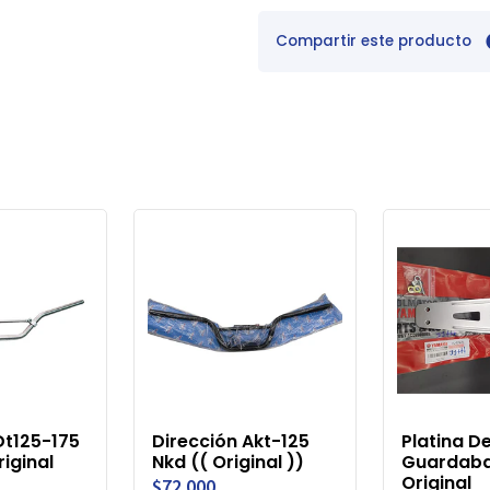
Compartir este producto
Dt125-175
Dirección Akt-125
Platina D
riginal
Nkd (( Original ))
Guardaba
Original
$72.000