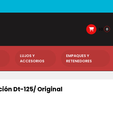
$0
0
LUJOS Y
EMPAQUES Y
ACCESORIOS
RETENEDORES
ión Dt-125/ Original