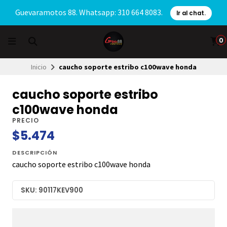
Guevaramotos 88. Whatsapp: 310 664 8083.
Ir al chat.
0
Inicio
caucho soporte estribo c100wave honda
caucho soporte estribo
c100wave honda
PRECIO
$5.474
DESCRIPCIÓN
caucho soporte estribo c100wave honda
SKU: 90117KEV900