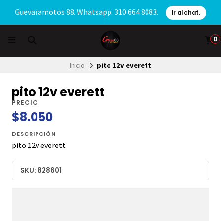
Guevaramotos 88. Whatsapp: 310 664 8083.
Ir al chat.
0
Inicio
pito 12v everett
pito 12v everett
PRECIO
$8.050
DESCRIPCIÓN
pito 12v everett
SKU: 828601