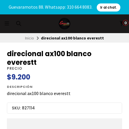
Guevaramotos 88. Whatsapp: 310 664 8083.
Ir al chat.
0
Inicio
direcional ax100 blanco everestt
direcional ax100 blanco
everestt
PRECIO
$9.200
DESCRIPCIÓN
direcional ax100 blanco everestt
SKU: 827114