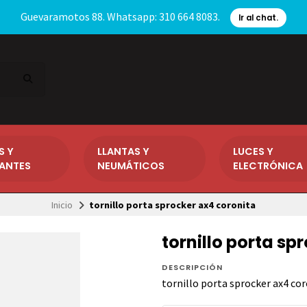
Guevaramotos 88. Whatsapp: 310 664 8083.
Ir al chat.
S Y
LLANTAS Y
LUCES Y
CANTES
NEUMÁTICOS
ELECTRÓNICA
Inicio
tornillo porta sprocker ax4 coronita
tornillo porta sp
DESCRIPCIÓN
tornillo porta sprocker ax4 co