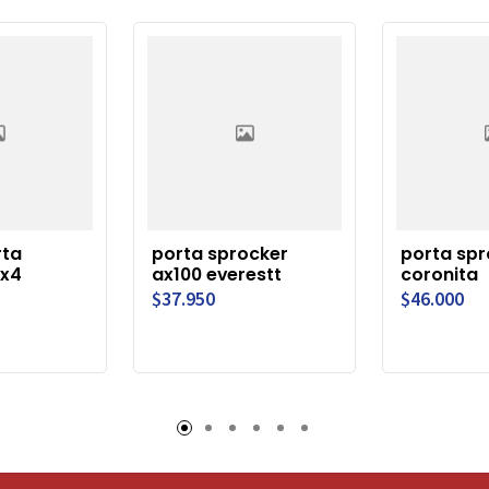
rta
porta sprocker
porta spr
ax4
ax100 everestt
coronita
$37.950
$46.000