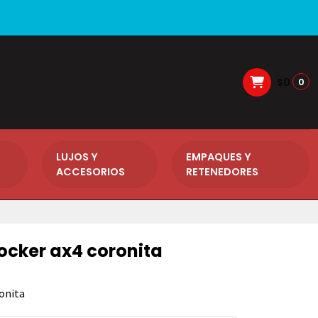
$0
0
LUJOS Y
EMPAQUES Y
ACCESORIOS
RETENEDORES
rocker ax4 coronita
ronita