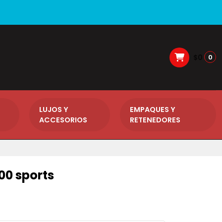
$0
0
LUJOS Y
EMPAQUES Y
ACCESORIOS
RETENEDORES
100 sports