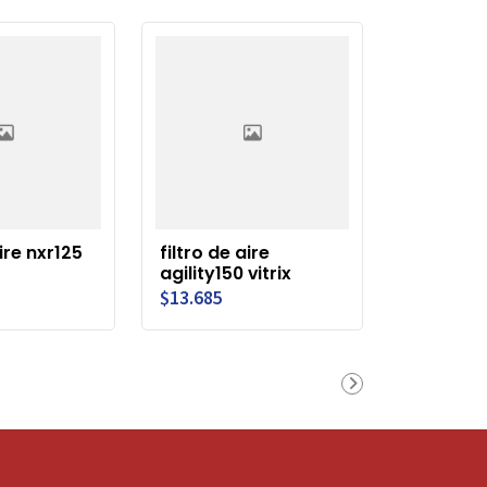
aire nxr125
filtro de aire
agility150 vitrix
$13.685