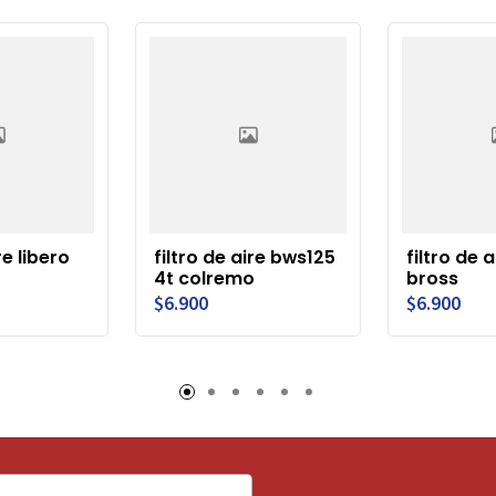
re libero
filtro de aire bws125
filtro de 
4t colremo
bross
$6.900
$6.900