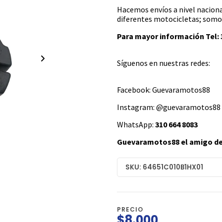
Hacemos envíos a nivel naciona
diferentes motocicletas; somos
Para mayor información Tel: 3
Síguenos en nuestras redes:
Facebook: Guevaramotos88
Instagram: @guevaramotos88
WhatsApp:
310 664 8083
Guevaramotos88 el amigo de 
SKU: 64651C010B1HX01
PRECIO
$8.000