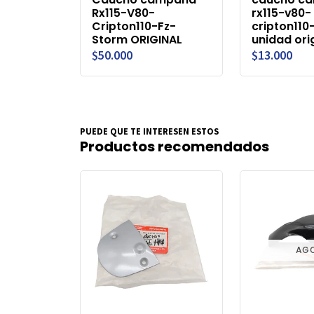
Rx115-V80-
rx115-v80-
Cripton110-Fz-
cripton110
Storm ORIGINAL
unidad ori
$50.000
$13.000
PUEDE QUE TE INTERESEN ESTOS
Productos recomendados
AG