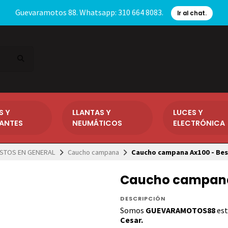
Guevaramotos 88. Whatsapp: 310 664 8083.
Ir al chat.
S Y
LLANTAS Y
LUCES Y
CANTES
NEUMÁTICOS
ELECTRÓNICA
STOS EN GENERAL
Caucho campana
Caucho campana Ax100 - Be
Caucho campana 
DESCRIPCIÓN
Somos
GUEVARAMOTOS88
est
Cesar.