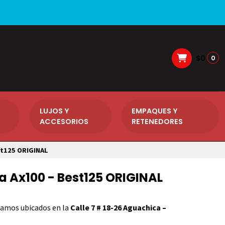
$0
0
LUJOS Y
EMPAQUES Y
ACCESORIOS
RETENEDORES
st125 ORIGINAL
Ax100 - Best125 ORIGINAL
amos ubicados en la
Calle 7 # 18-26 Aguachica –