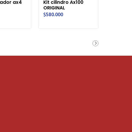
rador ax4
Kit cilindro Ax100
ORIGINAL
$580.000