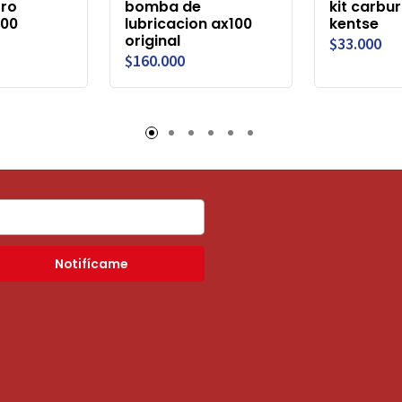
ro
bomba de
kit carbu
100
lubricacion ax100
kentse
original
$33.000
$160.000
Notifícame