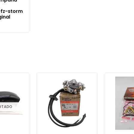
-fz-storm
ginal
OTADO