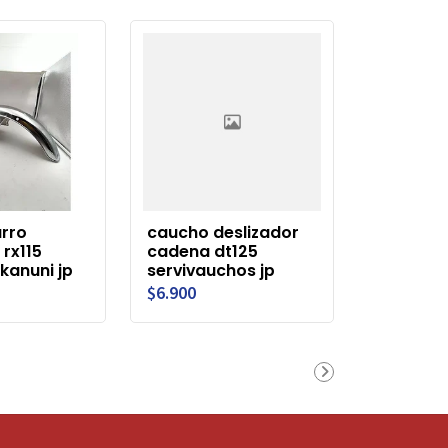
rro
caucho deslizador
 rx115
cadena dt125
kanuni jp
servivauchos jp
$6.900