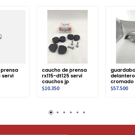
 prensa
caucho de prensa
guardaba
 servi
rx115-dt125 servi
delantero
p
cauchos jp
cromado 
$10.350
$57.500