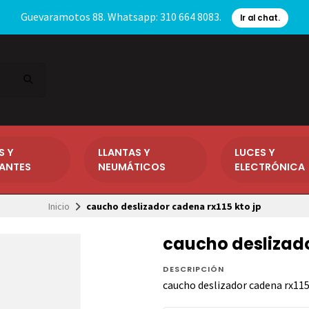
Guevaramotos 88. Whatsapp: 310 664 8083.
Ir al chat.
S Y
LLANTAS Y
LUCES Y
CANTES
NEUMÁTICOS
ELECTRÓNICA
Inicio
caucho deslizador cadena rx115 kto jp
caucho deslizado
DESCRIPCIÓN
caucho deslizador cadena rx115