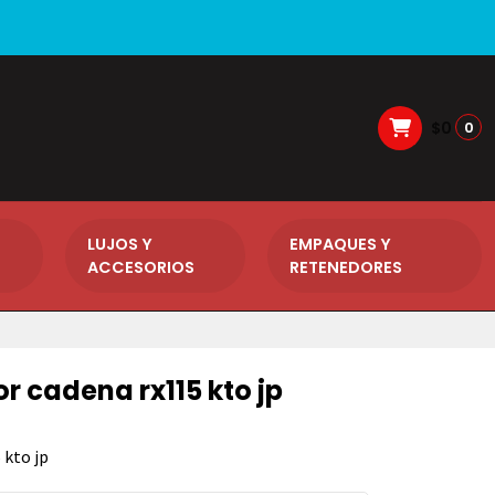
$0
0
LUJOS Y
EMPAQUES Y
ACCESORIOS
RETENEDORES
r cadena rx115 kto jp
 kto jp