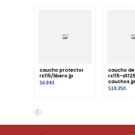
caucho protector
caucho de
rx115/libero jp
rx115-dt125
cauchos j
$6.843
$10.350