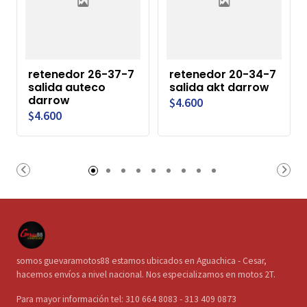
retenedor 26-37-7
retenedor 20-34-7
salida auteco
salida akt darrow
darrow
$4.600
$4.600
somos guevaramotos88 estamos ubicados en Aguachica - Cesar,
hacemos envíos a nivel nacional. Nos especializamos en motos 2T.
Para mayor información tel: 310 664 8083 - 313 409 0873