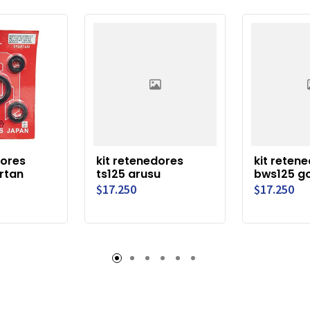
dores
kit retenedores
kit reten
rtan
ts125 arusu
bws125 go
$17.250
$17.250