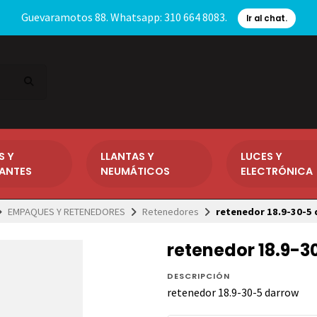
Guevaramotos 88. Whatsapp: 310 664 8083.
Ir al chat.
S Y
LLANTAS Y
LUCES Y
CANTES
NEUMÁTICOS
ELECTRÓNICA
EMPAQUES Y RETENEDORES
Retenedores
retenedor 18.9-30-5
retenedor 18.9-3
DESCRIPCIÓN
retenedor 18.9-30-5 darrow