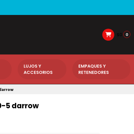
$0
0
LUJOS Y
EMPAQUES Y
ACCESORIOS
RETENEDORES
 darrow
0-5 darrow