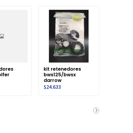
edores
kit retenedores
lfer
bws125/bwsx
darrow
$24.633