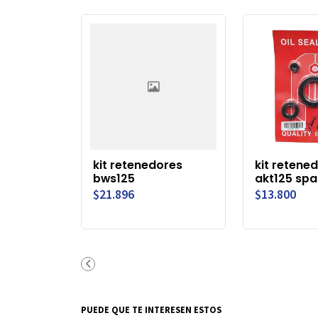
kit retenedores
kit retene
bws125
akt125 spa
$21.896
$13.800
PUEDE QUE TE INTERESEN ESTOS