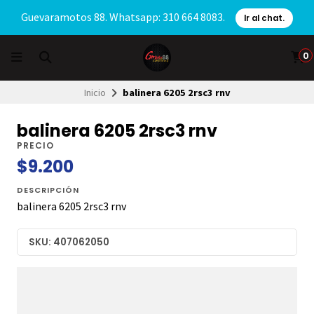
Guevaramotos 88. Whatsapp: 310 664 8083.
Ir al chat.
0
Inicio
balinera 6205 2rsc3 rnv
balinera 6205 2rsc3 rnv
PRECIO
$9.200
DESCRIPCIÓN
balinera 6205 2rsc3 rnv
SKU: 407062050