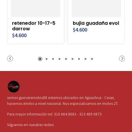
retenedor 10-17-5
bujia guadaña evol
darrow
$4.600
$4.600
somos guevaramotos88 estamos ubicados en Aguachica - Cesar,
hacemos envíos a nivel nacional. Nos especializamos en motos 2T.
Para mayor información tel: 310 664 8083 - 313 409 0873
Síguenos en nuestras redes: