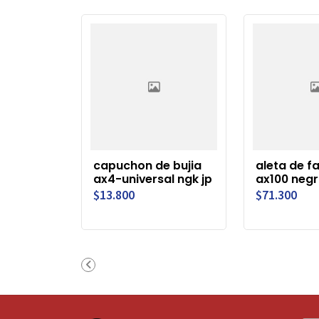
capuchon de bujia
aleta de f
ax4-universal ngk jp
ax100 negr
$13.800
$71.300