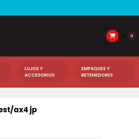
$0
0
LUJOS Y
EMPAQUES Y
ACCESORIOS
RETENEDORES
est/ax4 jp