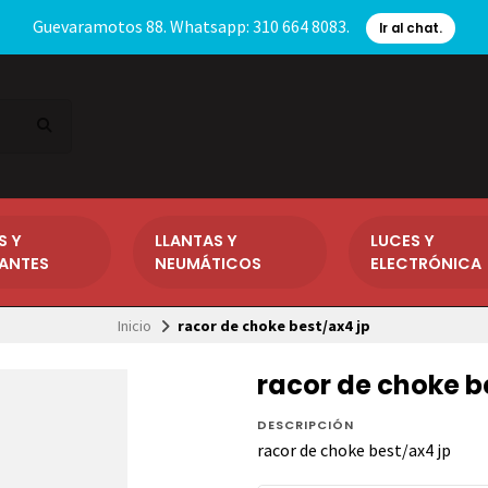
Guevaramotos 88. Whatsapp: 310 664 8083.
Ir al chat.
S Y
LLANTAS Y
LUCES Y
CANTES
NEUMÁTICOS
ELECTRÓNICA
Inicio
racor de choke best/ax4 jp
racor de choke b
DESCRIPCIÓN
racor de choke best/ax4 jp