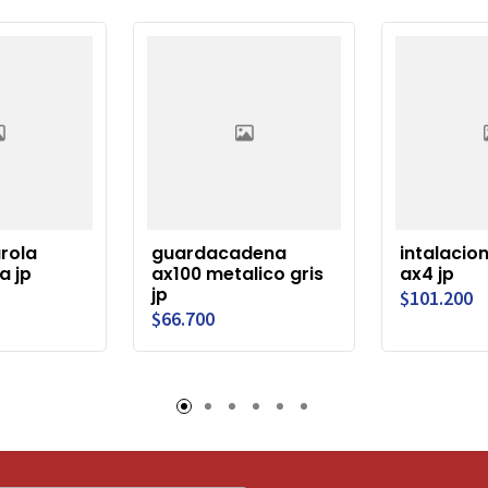
arola
guardacadena
intalacion
a jp
ax100 metalico gris
ax4 jp
jp
$101.200
$66.700