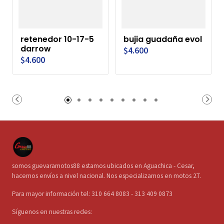
retenedor 10-17-5
bujia guadaña evol
darrow
$4.600
$4.600
somos guevaramotos88 estamos ubicados en Aguachica - Cesar,
hacemos envíos a nivel nacional. Nos especializamos en motos 2T.
Para mayor información tel: 310 664 8083 - 313 409 0873
Síguenos en nuestras redes: