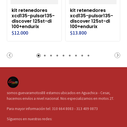
kit retenedores
kit retenedores
xcd135-pulsar135-
xcd135-pulsar135-
discover 125st-di
discover 125st-di
100+endurix
100+endurix
$12.000
$13.800
somos guevaramotos88 estamos ubicados en Aguachica - Cesar,
hacemos envíos a nivel nacional. Nos especializamos en motos 2T.
Para mayor información tel: 310 664 8083 - 313 409 0873
Síguenos en nuestras redes: