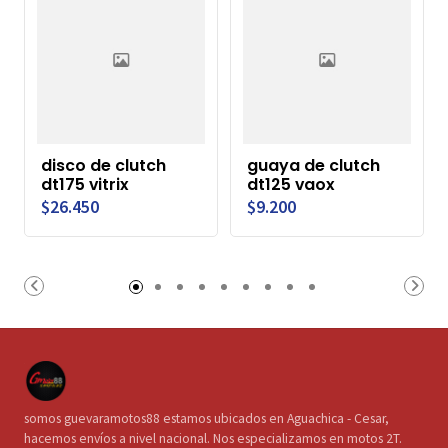
disco de clutch
guaya de clutch
dt175 vitrix
dt125 vaox
$26.450
$9.200
somos guevaramotos88 estamos ubicados en Aguachica - Cesar,
hacemos envíos a nivel nacional. Nos especializamos en motos 2T.