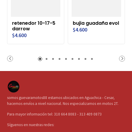
retenedor 10-17-5
bujia guadaña evol
darrow
$4.600
$4.600
somos guevaramotos88 estamos ubicados en Aguachica - Cesar,
hacemos envíos a nivel nacional. Nos especializamos en motos 2T.
Para mayor información tel: 310 664 8083 - 313 409 0873
Síguenos en nuestras redes: