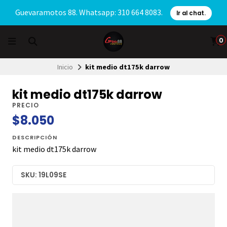
Guevaramotos 88. Whatsapp: 310 664 8083.
Ir al chat.
0
Inicio
kit medio dt175k darrow
kit medio dt175k darrow
PRECIO
$8.050
DESCRIPCIÓN
kit medio dt175k darrow
SKU: 19L09SE