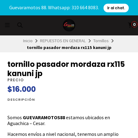
Guevaramotos 88. Whatsapp: 310 664 8083.
Ir al chat.
0
Inicio
REPUESTOS EN GENERAL
Tornillos
tornillo pasador mordaza rx115 kanuni jp
tornillo pasador mordaza rx115
kanuni jp
PRECIO
$16.000
DESCRIPCIÓN
Somos
GUEVARAMOTOS88
estamos ubicados en
Aguachica – Cesar.
Hacemos envíos a nivel nacional, tenemos un amplio