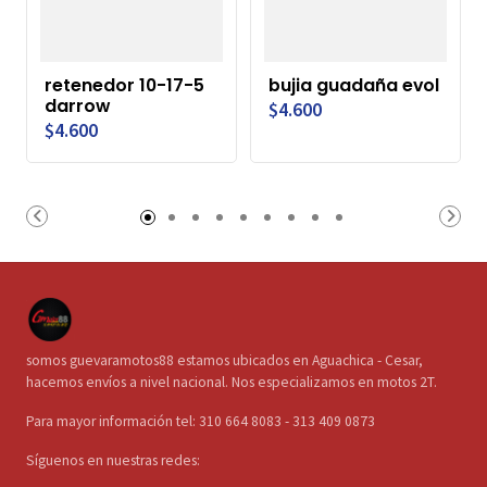
retenedor 10-17-5
bujia guadaña evol
darrow
$4.600
$4.600
somos guevaramotos88 estamos ubicados en Aguachica - Cesar,
hacemos envíos a nivel nacional. Nos especializamos en motos 2T.
Para mayor información tel: 310 664 8083 - 313 409 0873
Síguenos en nuestras redes: