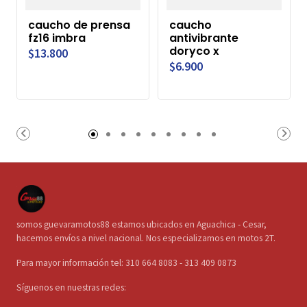
caucho de prensa
caucho
fz16 imbra
antivibrante
doryco x
$13.800
$6.900
somos guevaramotos88 estamos ubicados en Aguachica - Cesar,
hacemos envíos a nivel nacional. Nos especializamos en motos 2T.
Para mayor información tel: 310 664 8083 - 313 409 0873
Síguenos en nuestras redes: