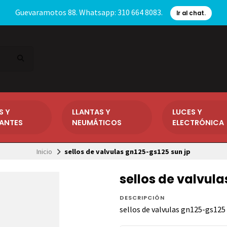
Guevaramotos 88. Whatsapp: 310 664 8083.
Ir al chat.
S Y
LLANTAS Y
LUCES Y
CANTES
NEUMÁTICOS
ELECTRÓNICA
Inicio
sellos de valvulas gn125-gs125 sun jp
sellos de valvula
DESCRIPCIÓN
sellos de valvulas gn125-gs125 