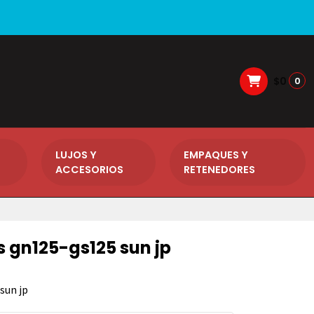
$0
0
LUJOS Y
EMPAQUES Y
ACCESORIOS
RETENEDORES
s gn125-gs125 sun jp
sun jp