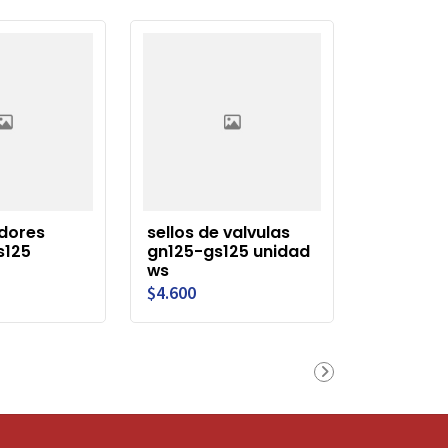
edores
sellos de valvulas
s125
gn125-gs125 unidad
ws
$4.600