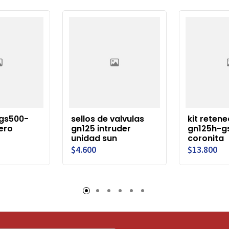
 gs500-
sellos de valvulas
kit reten
ero
gn125 intruder
gn125h-g
unidad sun
coronita
$4.600
$13.800