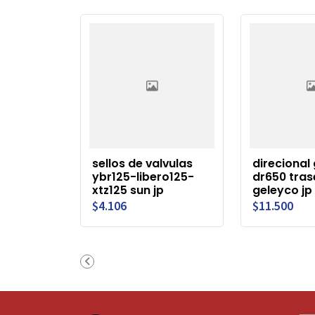
sellos de valvulas
direcional
ybr125-libero125-
dr650 tras
xtz125 sun jp
geleyco jp
$4.106
$11.500