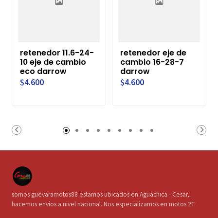
retenedor 11.6-24-
retenedor eje de
10 eje de cambio
cambio 16-28-7
eco darrow
darrow
$4.600
$4.600
somos guevaramotos88 estamos ubicados en Aguachica - Cesar,
hacemos envíos a nivel nacional. Nos especializamos en motos 2T.