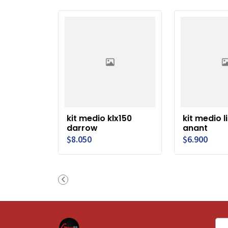
kit medio klx150
kit medio l
darrow
anant
$8.050
$6.900