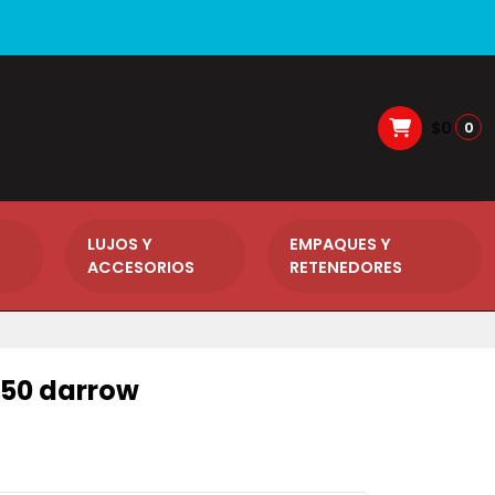
$0
0
LUJOS Y
EMPAQUES Y
ACCESORIOS
RETENEDORES
 150 darrow