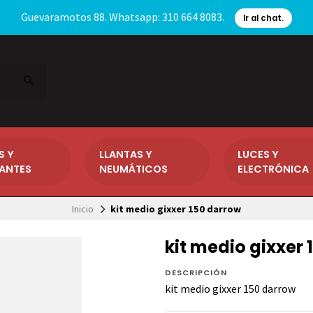
Guevaramotos 88. Whatsapp: 310 664 8083.
Ir al chat.
S Y
LLANTAS Y
LUCES Y
CANTES
NEUMÁTICOS
ELECTRÓNICA
Inicio
kit medio gixxer 150 darrow
kit medio gixxer
DESCRIPCIÓN
kit medio gixxer 150 darrow