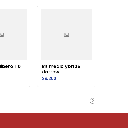
libero 110
kit medio ybr125
darrow
$9.200